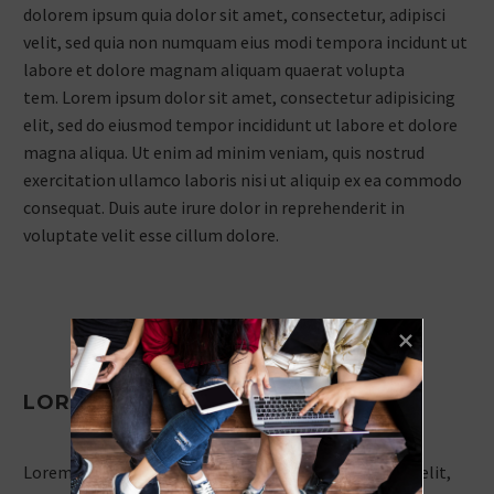
dolorem ipsum quia dolor sit amet, consectetur, adipisci
velit, sed quia non numquam eius modi tempora incidunt ut
labore et dolore magnam aliquam quaerat volupta
tem. Lorem ipsum dolor sit amet, consectetur adipisicing
elit, sed do eiusmod tempor incididunt ut labore et dolore
magna aliqua. Ut enim ad minim veniam, quis nostrud
exercitation ullamco laboris nisi ut aliquip ex ea commodo
consequat. Duis aute irure dolor in reprehenderit in
voluptate velit esse cillum dolore.
LOREM IPSUM DOLOR SIT AMET
Lorem ipsum dolor sit amet, consectetur adipisicing elit,