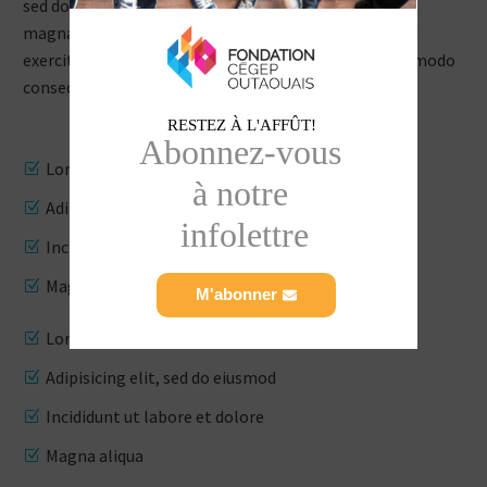
sed do eiusmod tempor incididunt ut labore et dolore
magna aliqua. Ut enim ad minim veniam, quis nostrud
exercitation ullamco laboris nisi ut aliquip ex ea commodo
consequat:
RESTEZ À L'AFFÛT!
Abonnez-vous 

Lorem ipsum dolor sit amet
à notre 

Adipisicing elit, sed do eiusmod
infolettre
Incididunt ut labore et dolore
Magna aliqua
M'abonner
Lorem ipsum dolor sit amet
Adipisicing elit, sed do eiusmod
Incididunt ut labore et dolore
Magna aliqua